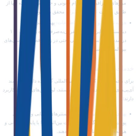
مرزهای جغرافیایی یک الزام قانونی و حاکمیتی است که تنها از
طریق خدمات
کولوکیشن ایران
محقق می‌شود.
هزینه ترافیک و شبکه ملی اطلاعات:
پهنای باند داخلی
دیتاسنترهای ایران بسیار مقرون‌به‌صرفه بوده و پایداری ۱۰۰
درصدی را در بسترهای بومی، حتی در زمان قطع دسترسی‌های
بین‌المللی تضمین می‌کند.
خدمات کولوکیشن خارج
برای مجموعه‌هایی که تعاملات بین‌المللی گسترده دارند یا نیازمند
آی‌پی‌های بدون محدودیت جهانی هستند، لوکیشن‌های خارجی کاربرد
دارند:
پهنای باند وسیع بین‌المللی:
دیتاسنترهای اروپایی و آمریکایی
پورت‌های مالتی‌گیگابیتی اینترنت بین‌الملل را با پایداری جهانی و
هزینه‌های بسیار ناچیز ارائه می‌دهند.