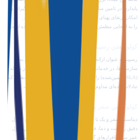
پایداری در تامین منابع انرژی، امنیت فیزیکی بسیار سختگیرانه و
امکان ارتقای پهنای باند به لایه‌های ۱۰ گیگابیت،
کولوکیشن آسیاتک
را به انتخابی مطمئن برای کسب‌وکارهای بزرگ تبدیل کرده است.
کولوکیشن رسپینا
رسپینا به عنوان ارائه‌دهنده تخصصی پهنای باند اختصاصی به
سازمان‌ها، در خدمات کولوکیشن خود کیفیت بی‌نظیری از شبکه
(SLA تضمین‌شده) را ارائه می‌دهد. این بستر برای شرکت‌هایی که
تبادلات داده‌ای مداوم و پرحجمی دارند، کاملاً ایده‌آل است.
کولوکیشن صفر و یک
دیتاسنتر صفر و یک با طراحی مدرن لایه‌های خنک‌کننده و کنترل
دقیق رطوبت و دما، فضایی بسیار استاندارد برای افزایش طول
عمر سخت‌افزارهای گرانقیمت شما فراهم ساخته و خدمات