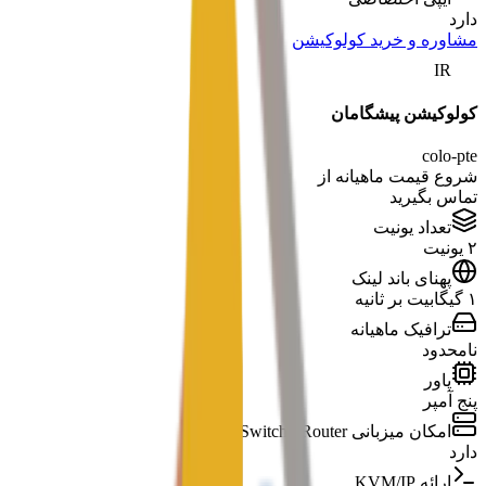
دارد
مشاوره و خرید کولوکیشن
IR
کولوکیشن پیشگامان
colo-pte
شروع قیمت ماهیانه از
تماس بگیرید
تعداد یونیت
۲ یونیت
پهنای باند لینک
۱ گیگابیت بر ثانیه
ترافیک ماهیانه
نامحدود
پاور
پنج آمپر
امکان میزبانی Switch / Router
دارد
ارائه KVM/IP