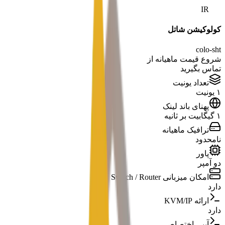
IR
کولوکیشن شاتل
colo-sht
شروع قیمت ماهیانه از
تماس بگیرید
تعداد یونیت
۱ یونیت
پهنای باند لینک
۱ گیگابیت بر ثانیه
ترافیک ماهیانه
نامحدود
پاور
دو آمپر
امکان میزبانی Switch / Router
دارد
ارائه KVM/IP
دارد
آیپی اختصاصی