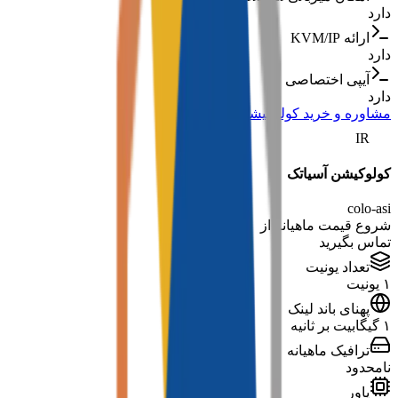
دارد
ارائه KVM/IP
دارد
آیپی اختصاصی
دارد
مشاوره و خرید کولوکیشن
IR
کولوکیشن آسیاتک
colo-asi
شروع قیمت ماهیانه از
تماس بگیرید
تعداد یونیت
۱ یونیت
پهنای باند لینک
۱ گیگابیت بر ثانیه
ترافیک ماهیانه
نامحدود
پاور