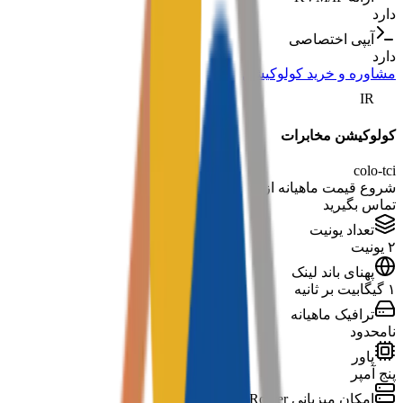
دارد
آیپی اختصاصی
دارد
مشاوره و خرید کولوکیشن
IR
کولوکیشن مخابرات
colo-tci
شروع قیمت ماهیانه از
تماس بگیرید
تعداد یونیت
۲ یونیت
پهنای باند لینک
۱ گیگابیت بر ثانیه
ترافیک ماهیانه
نامحدود
پاور
پنج آمپر
امکان میزبانی Switch / Router