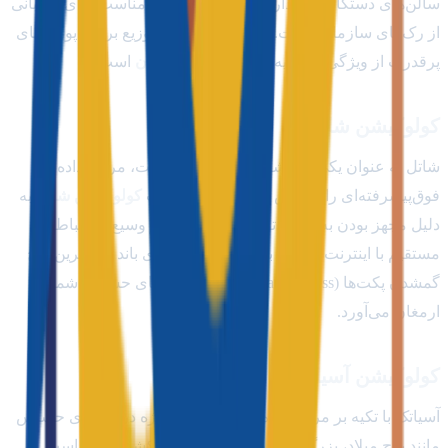
سالن‌های دستگاه استاندارد، یکی از گزینه‌های مناسب برای میزبانی
از رک‌های سازمانی است. سیستم‌های پایدار توزیع برق و پورت‌های
پرقدرت از ویژگی‌های لایه
کولوکیشن پیشگامان
است.
کولوکیشن شاتل
شاتل به عنوان یکی از پیشگامان صنعت اینترنت، مراکز داده
فوق‌پیشرفته‌ای را تاسیس کرده است. خدمات
کولوکیشن شاتل
به
دلیل مجهز بودن به شبکه توزیع محتوای بسیار وسیع و ارتباط
مستقیم با اینترنت کشور، بالاترین کیفیت پهنای باند و کمترین نرخ
گمشدن پکت‌ها (Packet Loss) را برای سرورهای حساس شما به
ارمغان می‌آورد.
کولوکیشن آسیاتک
آسیاتک با تکیه بر مراکز داده متعدد خود، به‌ویژه در لایه‌های حساس
مانند برج میلاد، بزرگ‌ترین سهم میزبانی وب کشور را داراست.