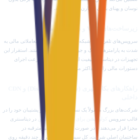
نوسان و پهنای باندی متقارن متصل باشند.
زیرساخت‌های VoIP و دیسپچینگ مالی
سرویس‌های تلفن تحت شبکه (VoIP) و سرورهای معاملاتی مالی به
شدت به پارامترهای پینگ و جیتر (Jitter) حساس هستند. استقرار این
تجهیزات در دیتاسنتر، کیفیت ارتباطات صوتی و سرعت اجرای
دستورات مالی را به حداکثر ممکن می‌رساند.
راهکارهای بکاپ‌گیری (Disaster Recovery) و CDN
داخلی
شرکت‌های بزرگ معمولاً یک نسخه از سخت‌افزار پشتیبان خود را در
قالب سرویس
کولوکیشن برای سرورهای حساس
در دیتاسنتری
مجزا قرار می‌دهند تا در صورت بروز حوادث غیرمترقبه در
ساختمان اصلی شرکت، کل سیستم‌ها در کمتر از چند دقیقه روی