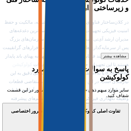
و زیرساختی دارد؟
در کلان‌ساختار فناوری اطلاعات و مهندسی شبکه، مالکیت و حفظ
امنیت فیزیکی تجهیزات پردازشی یکی از اساسی‌ترین دغدغه‌های
مدیران ارشد آی‌تی است. شرکت‌ها، بانک‌ها و سازمان‌های بزرگ
پس از سرمایه‌گذاری‌های کلان روی خرید سخت‌افزارهای گرانقیمت
سازمانی، نیازمند فضایی استاندارد، امن و مجهز به پهنای باند پایدار
مشاهده بیشتر
هستند تا این تجهیزات حیاتی را مستقر کنند. خدمات
کولوکیشن
پاسخ به سوالات فنی شما در مورد
(Colocation) یا به اصطلاح
اجاره فضای رک
، پاسخی دقیق به این
کولوکیشن
نیازمندی است. در این مدل از خدمات میزبانی، متقاضی قطعات
سایر موارد مبهم ذهن خود را درباره میزبانی سرور در این قسمت
سخت‌افزاری خود را خریداری کرده و مالک مطلق آنهاست، اما
شفاف کنید.
وظیفه نگهداری فیزیکی، تامین برق پایدار، سیستم‌های پیشرفته
سرمایشی و اتصال به شبکه مادر اینترنت را به یک دیتاسنتر تراز اول
تفاوت اصلی کولوکیشن (Colocation) با سرور اختصاصی
واگذار می‌کند.
چیست؟
سرویس
Co-location
تعادلی بی‌نظیر میان کنترل مطلق