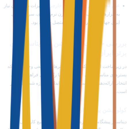
عدم محدودیت در لایه‌های API خارجی:
تجهیزات شما بدون نیاز
به ابزارهای جانبی، به تمام مخازن نرم‌افزاری، سرویس‌های
ابری جهانی و ابزارهای توسعه متصل خواهند بود.
بررسی خدمات کولوکیشن در دیتاسنترهای
برتر ایران
در زیرساخت اینترنتی کشور، دیتاسنترهای مختلفی وجود دارند که
بسترهای مناسبی برای
اجاره یونیت
یا رک کامل فراهم کرده‌اند.
انتخاب ارائه‌دهنده مناسب، بر برآیند پایداری پروژه شما تاثیرگذار
است.
کولوکیشن پیشگامان
دیتاسنتر پیشگامان با بهره‌گیری از فضاهای وسیع کارگاهی و