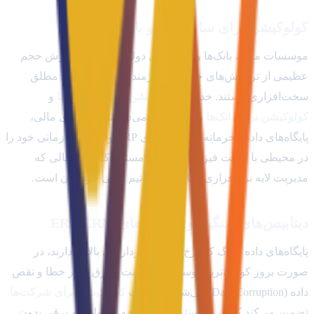
کولوکیشن برای سازمان‌ها و بانک‌ها
موسسات مالی، بانک‌ها و ارگان‌های دولتی به دلیل پردازش حجم
عظیمی از تراکنش‌های حساس، نیازمند حریم خصوصی مطلق
سخت‌افزاری هستند. خدمات
کولوکیشن برای سازمان‌ها
و
کولوکیشن برای بانک‌ها
به آنها اجازه می‌دهد تا سرورهای مالی،
پایگاه‌های داده محرمانه و سیستم‌های ERP و CRM سازمانی خود را
در محیطی با امنیت فیزیکی Tier 3/4 مستقر کنند، در حالی که
مدیریت لایه نرم‌افزاری تنها در دست تیم آی‌تی خودشان است.
دیتابیس‌های سنگین و سیستم‌های ERP/CRM
پایگاه‌های داده بزرگ که نرخ تراکنش پردازشی بالایی دارند، در
صورت بروز کوچک‌ترین نوسان در اینترنت یا برق دچار خطا و نقص
داده (Data Corruption) می‌شوند. خدمات
کولوکیشن برای شرکت‌ها
تضمین می‌کند که این سیستم‌های یکپارچه، همواره به برقی بدون