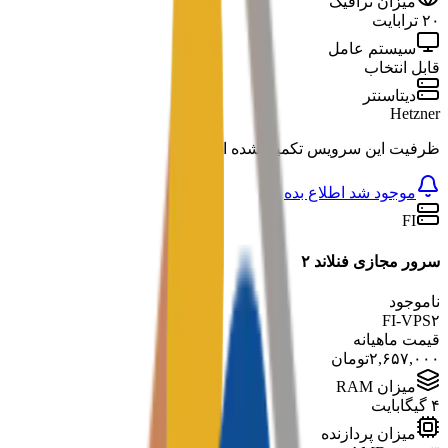
میزان ترافیک
۲۰ ترابایت
سیستم عامل
قابل انتخاب
دیتاسنتر
Hetzner
ظرفیت این سرویس تکمیل شده است
موجود شد اطلاع بده
FI
سرور مجازی فنلاند ۲
ناموجود
FI-VPS۲
قیمت ماهیانه
۲,۶۵۷,۰۰۰
تومان
میزان RAM
۴ گیگابایت
میزان پردازنده