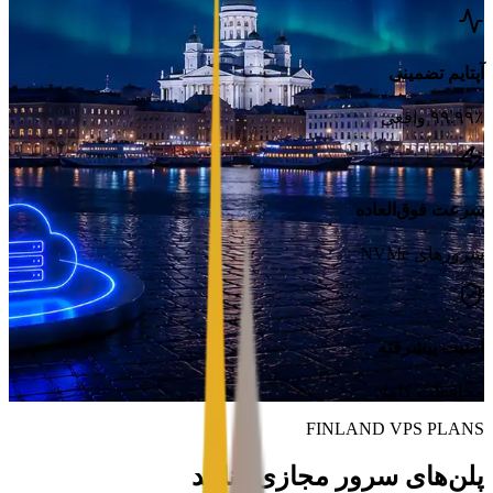
آپتایم تضمینی
۹۹.۹۹٪ واقعی
سرعت فوق‌العاده
سرورهای NVMe
امنیت پیشرفته
محافظت کامل
FINLAND VPS PLANS
پلن‌های سرور مجازی فنلاند