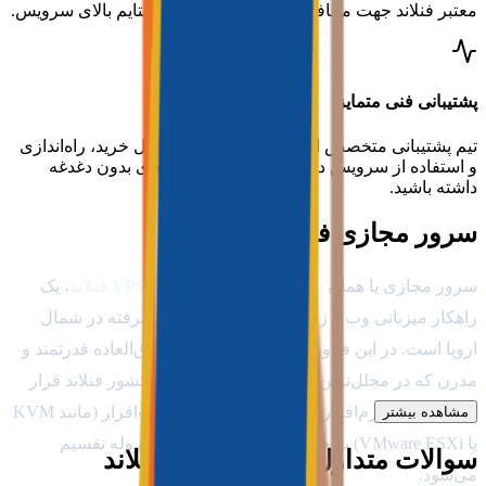
معتبر فنلاند جهت محافظت از داده‌ها و تضمین آپتایم بالای سرویس.
پشتیبانی فنی متمایز
تیم پشتیبانی متخصص ابر وارش در تمامی مراحل خرید، راه‌اندازی
و استفاده از سرویس در کنار شماست تا تجربه‌ای بدون دغدغه
داشته باشید.
سرور مجازی فنلاند چیست؟
سرور مجازی یا همان
VPS (Virtual Private Server) فنلاند
، یک
راهکار میزبانی وب و زیرساخت شبکه بسیار پیشرفته در شمال
اروپا است. در این فناوری، یک سرور فیزیکی فوق‌العاده قدرتمند و
مدرن که در مجلل‌ترین و امن‌ترین دیتاسنترهای کشور فنلاند قرار
دارد، به کمک نرم‌افزارهای مجازی‌ساز لایه سخت‌افزار (مانند KVM
مشاهده بیشتر
یا VMware ESXi) به چند بخش کاملاً مستقل و ایزوله تقسیم
سوالات متداول سرور مجازی فنلاند
می‌شود.