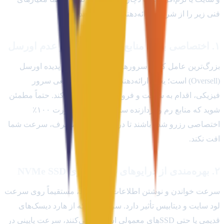
فنی زیر را از شرکت ارائه‌دهنده مطالبه کنید:
۱. اختصاصی بودن منابع سخت‌افزاری و عدم اورسل
بزرگ‌ترین عامل کندی سرورهای مجازی در بازار، پدیده اورسل
(Oversell) است؛ یعنی ارائه‌دهنده بیش از توان واقعی سرور
فیزیکی، اقدام به ساخت و فروش سرور مجازی کند. حتماً مطمئن
شوید که منابع رم و پردازنده سرویس شما به صورت ۱۰۰٪
اختصاصی رزرو شده باشند تا در ساعات اوج مصرف، سرعت شما
افت نکند.
۲. بهره‌مندی از درایوهای ذخیره‌سازی NVMe SSD
سرعت خواندن و نوشتن اطلاعات روی هارد، مستقیماً روی سرعت
لود سایت و دیتابیس تأثیر دارد. سرورهایی که از هارد دیسک‌های
قدیمی یا حتی SSDهای معمولی استفاده می‌کنند، سرعت پایینی در