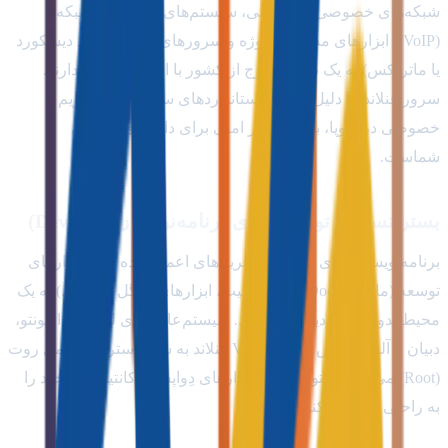
شبکه‌های خصوصی اختصاصی، سیستم‌های تلفن تحت شبکه
(VoIP)، ابزارهای مدیریت پروژه و سرورهای گفتگو (مانند دیسکورد
یا ماتریکس) به یک سرور خارج از کشور با امنیت بالا نیاز دارند.
سرور فنلاند به دلیل رعایت استانداردهای سخت‌گیرانه حریم
خصوصی در اروپا، بستر بسیار امنی برای داده‌های شرکتی
شماست.
بستر تست و توسعه برای برنامه‌نویسان (DevOps)
برنامه‌نویسان برای دور زدن تحریم‌های اعمال‌شده روی ابزارهای
توسعه (مانند Docker، مخازن گیت، ابزارهای گوگل کلود و...) به یک
محیط بدون محدودیت نیاز دارند. سیستم‌عامل‌های لینوکس اوبونتو،
دبیان یا آلمالینوکس بر روی VPS فنلاند به شما دسترسی کامل روت
(Root) می‌دهند تا بتوانید تمام ابزارهای دِواپس و کانتینر‌های خود را
به راحتی مدیریت کنید.