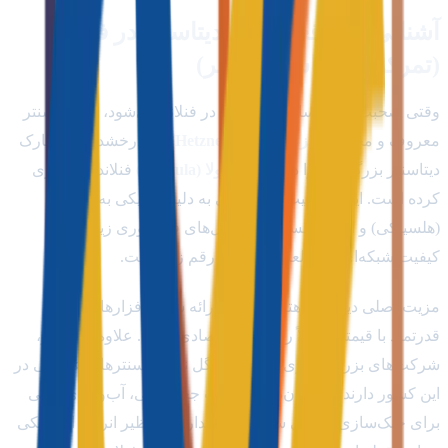
آشنایی با موقعیت‌های دیتاسنتر در فنلاند
(تمرکز بر دیتاسنتر هتزنر)
وقتی صحبت از زیرساخت دیجیتال در فنلاند می‌شود، نام دیتاسنتر
معروف و محبوب
هتزنر (Hetzner Online)
می‌درخشد. هتزنر پارک
دیتاسنتر بزرگ خود را در شهر
توسولا (Tuusula)
فنلاند راه‌اندازی
کرده است. این موقعیت جغرافیایی به دلیل نزدیکی به پایتخت
(هلسینکی) و اتصال مستقیم به کابل‌های فیبر نوری زیردریایی،
کیفیت شبکه‌ای فوق‌العاده پایدار را رقم زده است.
مزیت اصلی دیتاسنتر هتزنر فنلاند، ارائه سخت‌افزارهای بسیار
قدرتمند با قیمتی کاملاً رقابتی و اقتصادی است. علاوه بر هتزنر،
شرکت‌های بزرگ دیگری همچون گوگل نیز دیتاسنترهای عظیمی در
این کشور دارند که نشان‌دهنده امنیت جغرافیایی، آب‌وهوای عالی
برای خنک‌سازی طبیعی سرورها و پایداری بی‌نظیر انرژی الکتریکی